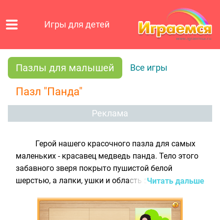
Игры для детей
Пазлы для малышей
Все игры
Пазл "Панда"
Реклама
Герой нашего красочного пазла для самых
маленьких - красавец медведь панда. Тело этого
забавного зверя покрыто пушистой белой
шерстью, а лапки, ушки и область вокруг глазок
Читать дальше
черные. Живет панда в лесах Китая и питается в
основном стеблями и корнями бамбука. Итак,
скорее приступай к игре! Перемещай