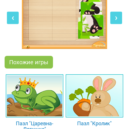
разбросанные квадратики пазла в нужные места
на желтом поле, и в итоге у тебя получится
‹
›
готовая картинка с изображением бамбукового
медведя. А если ты уже без труда складываешь
пазлы для малышей, то обязательно загляни в
наш раздел с большими играми-пазлами!
Похожие игры
Пазл "Царевна-
Пазл "Кролик"