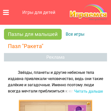
Игры для детей
Пазлы для малышей
Все игры
Пазл "Ракета"
Реклама
Звёзды, планеты и другие небесные тела
издавна привлекали человечество, ведь они такие
далёкие и загадочные. Именно поэтому люди
всегда мечтали приблизиться к ним. Сегодня это
Читать дальше
стало достижимым с помощью такого
изобретения как ракета. Предлагаем тебе собрать
яркую картинку с изображением ракеты на фоне