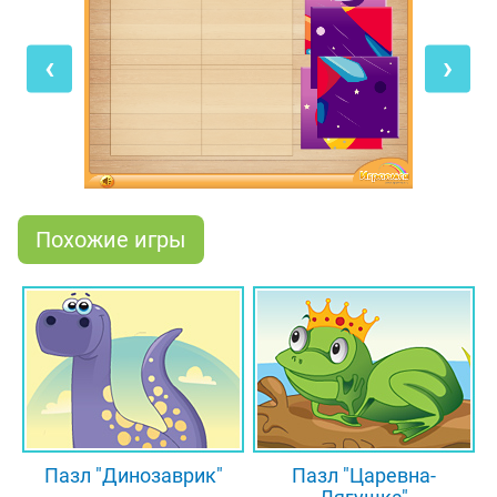
звёздного неба. Мышкой перетаскивай
квадратики на нужные места, и в конце игры у
‹
›
тебя получится готовая картинка! А если ты
щёлкаешь эти пазлы для маленьких как орешки,
то скорее заходи в наш большой раздел с
пазлами, которые состоят из 20-30 кусочков!
Похожие игры
Пазл "Динозаврик"
Пазл "Царевна-