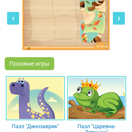
прямо на экране своего компьютера! Мышкой
перетягивай детальки пазла в правильные места
‹
›
на белом поле, чтобы получилась целая картинка.
Перед началом игры обязательно нажми на
кнопочку со знаком вопроса и внимательно
посмотри на рисунок, который должен у тебя
получиться.
Похожие игры
Пазл "Динозаврик"
Пазл "Царевна-