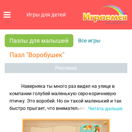
Игры для детей
Пазлы для малышей
Все игры
Пазл "Воробушек"
Реклама
Наверняка ты много раз видел на улице в
компании голубей маленькую серо-коричневую
птичку. Это воробей. Но он такой маленький и так
быстро прыгает, что внимательно рассмотреть
Читать дальше
его сложно. Собери пазл для малышей
"Воробушек", в котором всего лишь четыре
детальки, и ты сможешь увидеть эту птичку