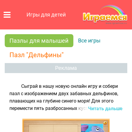
Игры для детей
Пазлы для малышей
Все игры
Пазл "Дельфины"
Реклама
Сыграй в нашу новую онлайн игру и собери
пазл с изображением двух забавных дельфинов,
плавающих на глубине синего моря! Для этого
перемести пять разбросанных кусочков картинки
Читать дальше
в нужные места на жёлтом поле, и у тебя
получится целая картинка. Чтобы собирать пазл
"Дельфины" было проще, нажми на вопросик в