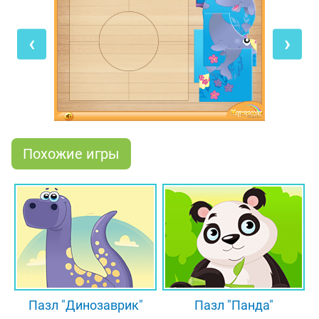
верхней правой части экрана и постарайся
запомнить появившийся рисунок. Но нам кажется,
‹
›
ты без проблем справишься и без подсказки. А
затем обязательно поиграй в другие
развивающие игры для малышей на сайте
"Играемся"! Ведь их уже собралось несколько
сотен!
Похожие игры
Пазл "Динозаврик"
Пазл "Панда"