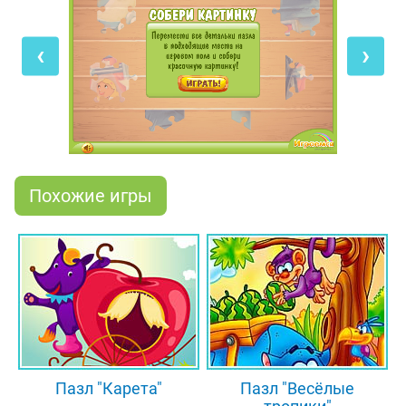
сначала посмотреть на готовую картинку, нажав
на вопросик в верхней части экрана, а потом
‹
›
собирать пазл по памяти. В любом случае, когда
все кусочки пазла встанут на свои места, ты
увидишь яркий и красочный рисунок!
Похожие игры
Пазл "Карета"
Пазл "Весёлые