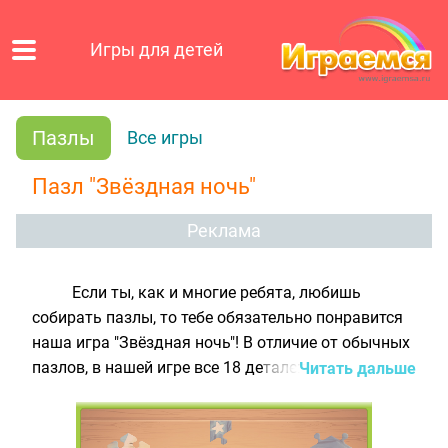
Игры для детей
Пазлы
Все игры
Пазл "Звёздная ночь"
Реклама
Если ты, как и многие ребята, любишь
собирать пазлы, то тебе обязательно понравится
наша игра "Звёздная ночь"! В отличие от обычных
пазлов, в нашей игре все 18 деталек имеют
Читать дальше
разную форму. Поэтому можно собрать картинку,
сравнивая фрагменты разрезанного рисунка с
пустыми ячейками на белом поле. А можно