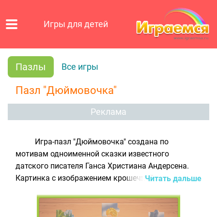
Игры для детей
Пазлы
Все игры
Пазл "Дюймовочка"
Реклама
Игра-пазл "Дюймовочка" создана по
мотивам одноименной сказки известного
датского писателя Ганса Христиана Андерсена.
Картинка с изображением крошечной девочки и
Читать дальше
ласточки, прилетевшей спасти её от скупого крота
и его соседки полевой мыши, разделена на 15
частей. Чтобы собрать пазл, необходимо