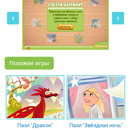
переместить кусочки картинки на нужные
клеточки в центре экрана. Перед началом игры
‹
›
обязательно нажми на вопросик, расположенный
в верхнем правом углу, чтобы увидеть готовый
рисунок - собирать картинку будет проще и
веселее!
Похожие игры
Пазл "Дракон"
Пазл "Звёздная ночь"