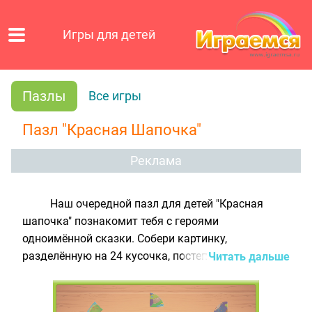
Игры для детей
Пазлы
Все игры
Пазл "Красная Шапочка"
Реклама
Наш очередной пазл для детей "Красная
шапочка" познакомит тебя с героями
одноимённой сказки. Собери картинку,
разделённую на 24 кусочка, постепенно
Читать дальше
переставляя каждую детальку в нужное место на
игровом поле. Несмотря на то, что картинка в
этой игре непривычно круглая, сложить такой