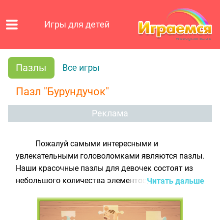
Игры для детей
Пазлы
Все игры
Пазл "Бурундучок"
Реклама
Пожалуй самыми интересными и
увлекательными головоломками являются пазлы.
Наши красочные
пазлы для девочек
состоят из
небольшого количества элементов, что позволяет
Читать дальше
играть в них даже самым юным
пользовательницам интернета. Правила
складывания пазлов очень просты: необходимо