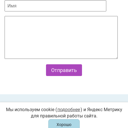
Private Policy
О cookies
Мы используем cookie (
подробнее
) и Яндекс Метрику
для правильной работы сайта.
© 2026 «Играемся». Все права защищены. Любое
копирование запрещено
Хорошо