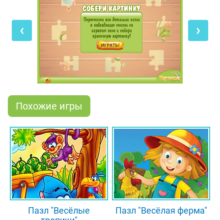
мышкой перетягивать детальки в отведённые для
них места так, чтобы получилась целая картинка.
‹
›
Теперь можно приступить к игре - собрать пазл с
забавным бурундучком. Как только последняя
деталька встанет на своё место, ты увидишь, как
этот звёрек надувает мыльный пузырь!
Похожие игры
Пазл "Весёлые
Пазл "Весёлая ферма"