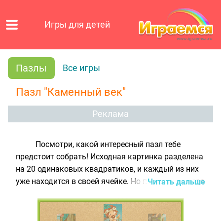
Игры для детей
Пазлы
Все игры
Пазл "Каменный век"
Реклама
Посмотри, какой интересный пазл тебе
предстоит собрать! Исходная картинка разделена
на 20 одинаковых квадратиков, и каждый из них
уже находится в своей ячейке. Но почему же тогда
Читать дальше
картинка не складывается? Да потому что
детальки пазла стоят в неправильном положении:
некоторые перевёрнуты вверх ногами, другие