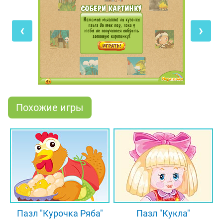
повёрнуты на 90 градусов влево или вправо!
Чтобы поставить квадратики правильно, щёлкай
‹
›
по ним мышкой, и они будут вращаться по
часовой стрелке. И когда красочная картинка
полностью сложится, ты сможешь увидеть на ней
мультяшных героев из каменного века!
Похожие игры
Пазл "Курочка Ряба"
Пазл "Кукла"