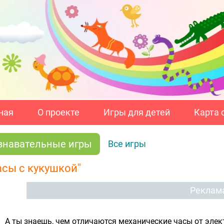
ная
О проекте
Игры для детей
Карта 
знавательные игры
Все игры
асы с кукушкой"
Реклам
А ты знаешь, чем отличаются механические часы от элек