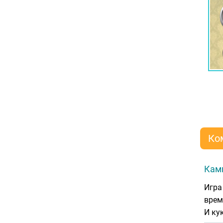
Ко
Ками
Игра
врем
И ку