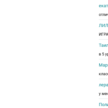
ека
отли
ЛИЛ
ИГРА
Таил
в 5 
Мар
клас
лер
у ме
Пол