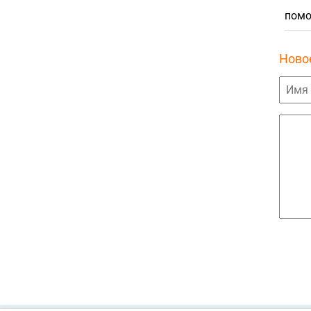
помо
Ново