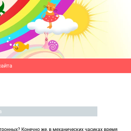
сайта
а
тронных? Конечно же, в механических часиках время