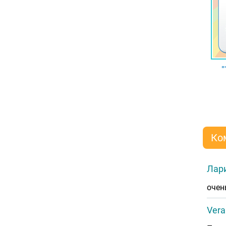
"
Ко
Лар
очен
Vera