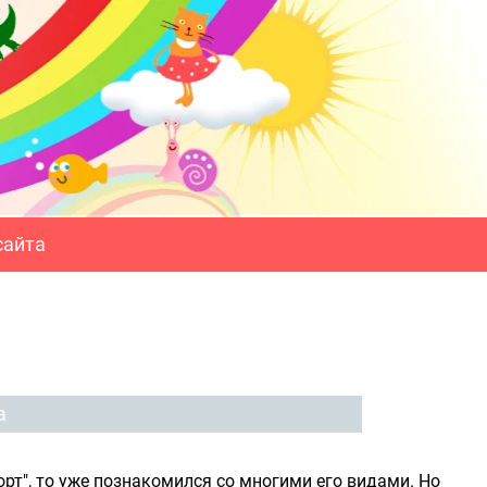
сайта
а
рт", то уже познакомился со многими его видами. Но