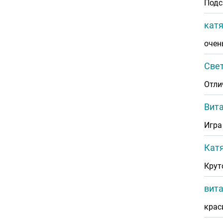
Подс
кат
очен
Све
Отли
Вит
Игра
Кат
Крут
вит
крас