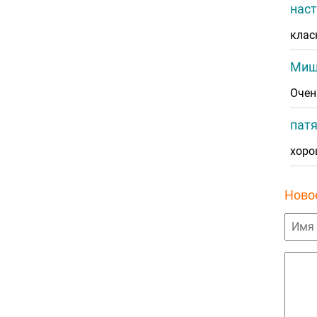
нас
клас
Ми
Очен
пат
хоро
Ново