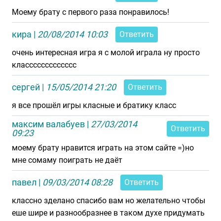
Моему брату с первого раза понравилось!
кира
|
20/08/2014 10:03
Ответить
очень интересная игра я с молой играла ну просто
классссссссссссс
сергей
|
15/05/2014 21:20
Ответить
я все прошёл игры класные и братику класс
максим валабуев
|
27/03/2014
Ответить
09:23
моему брату нравится играть на этом сайте =)но
мне сомаму поиграть не даёт
павел
|
09/03/2014 08:28
Ответить
классно зделано спасибо вам но желательно чтобы
еше шире и разнообразнее в таком духе придумать