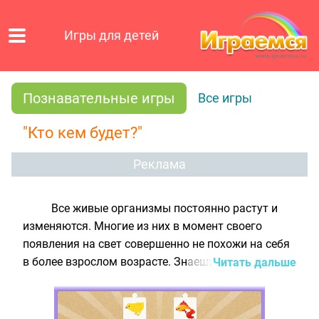
Игры для детей
Познавательные игры
Все игры
"Кто кем будет?"
Реклама
Все живые организмы постоянно растут и
изменяются. Многие из них в момент своего
появления на свет совершенно не похожи на себя
в более взрослом возрасте. Знаешь ли ты, как
Читать дальше
выглядили раньше лошадка, лягушка, цыплёнок,
рыбка и бабочка? Постарайся ответить на этот
вопрос, сыграв в нашу
познавательную