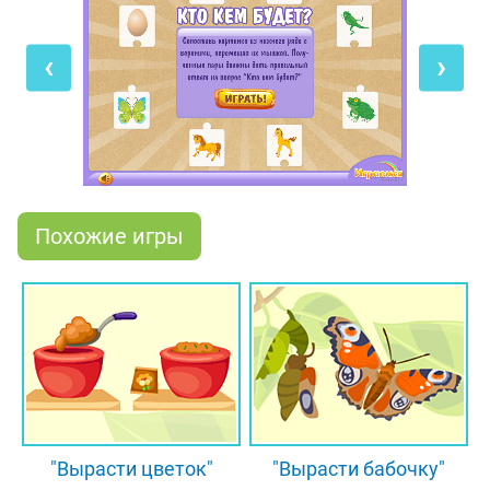
дидактическую игру
"Кто кем будет?".
Перетягивай мышкой картинки из нижнего ряда
‹
›
наверх так, чтобы образовались логически
правильные пары. Пройди игру и обязательно
оставь комментарий, понравилась она тебе или
нет!
Похожие игры
"Вырасти цветок"
"Вырасти бабочку"