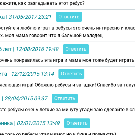
кажите, как разгадывать этот ребус?
ка
|
31/05/2017 23:21
Ответить
стуйте я люблю играт в ребусы это очень интиресно и класн
х. моя мама говорит что я бальшой малодец
6 лет
|
12/08/2016 19:49
Ответить
очень понравилась эта игра и мама моя тоже будет играть
ита
|
12/12/2015 13:14
Ответить
ясающая игра! Обожаю ребусы и загадки! Спасибо за таку
я
|
28/04/2015 09:37
Ответить
сте ребусы очень легкие за минуту угадываю сделайте в с
оника
|
02/01/2015 13:49
Ответить
не только ребусы угадывают но и буквы познають)