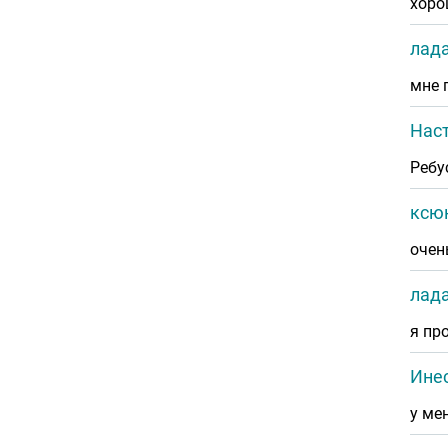
хорош
лад
мне 
Нас
Ребус
ксю
очен
лад
я пр
Ине
у ме