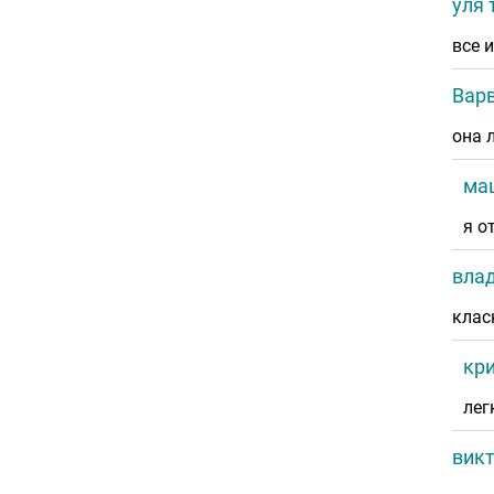
уля 
все 
Вар
она 
ма
я о
вла
клас
кр
лег
вик