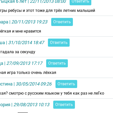
тыцкая 6 лет
|
22/11/2013 08:00
Ответить
игры ребусы и этот тоже для трёх летних малышей
вара
|
20/11/2013 19:23
Ответить
лёгкая и мне нравится
ша
|
31/10/2014 18:47
Ответить
тгадала за секунду
да
|
27/09/2013 17:17
Ответить
ная игра только очень лёхкая
истина
|
30/05/2014 09:26
Ответить
кая? смотрю с русским языком у тебя как раз не леГко
тория
|
29/08/2013 10:13
Ответить