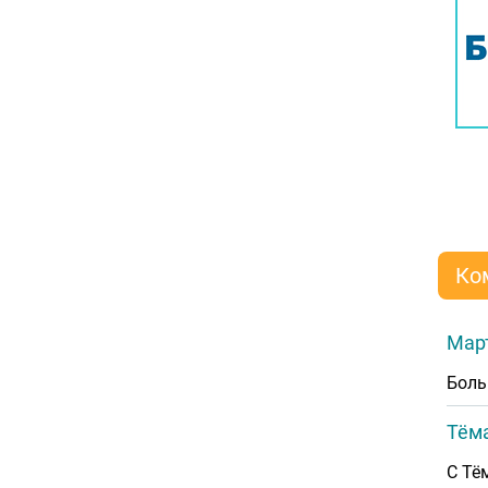
Ко
Мар
Боль
Тёма
С Тём