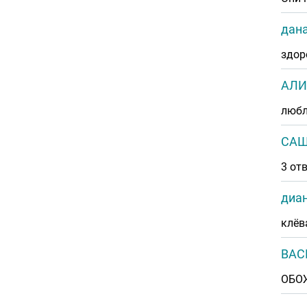
дан
здор
АЛИ
любл
СА
3 от
диа
клёв
ВАС
ОБО