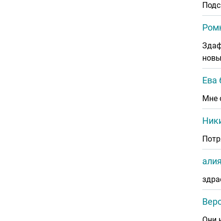
Подс
Ром
Здаф
новы
Ева 
Мне 
Ник
Потр
али
здра
Вер
Они 