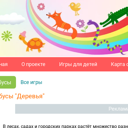
ная
О проекте
Игры для детей
Карта 
бусы
Все игры
бусы "Деревья"
Реклам
В лесах, садах и городских парках растёт множество раз