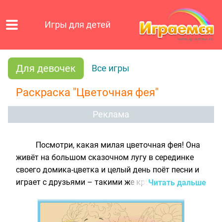
Игры для детей
Для девочек
Все игры
Раскраска "Цветочная фея"
Реклама
Посмотри, какая милая цветочная фея! Она
живёт на большом сказочном лугу в серединке
своего домика-цветка и целый день поёт песни и
играет с друзьями – такими же крылатыми
Читать дальше
малышами и малышками. Феечка только
проснулась и собиралась лететь по очень важным
делам, но вдруг случилось несчастье. Злая