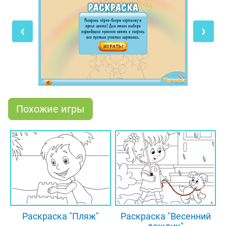
Попробуй подобрать самые лучшие сочетания
цветов для красивого наряда принцессы, которая
‹
›
так хочет понравиться прекрасному принцу на
балу! Также в разделе с раскрасками на сайте
"Играемся" есть множество других раскрасок на
любой вкус.
Похожие игры
Раскраска "Пляж"
Раскраска "Весенний