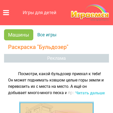
Игры для детей
Машины
Все игры
Раскраска "Бульдозер"
Реклама
Посмотри, какой бульдозер приехал к тебе!
Он может поднимать ковшом целые горы земли и
перевозить их с места на место. А ещё он
добывает много-много песка и привозит его в
Читать дальше
детские песочницы. Ты ведь любишь строить
чудесные замки? Ну а этот бульдозер любит
радовать ребят!