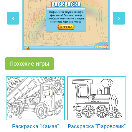
Знаешь, он очень добрый и дружелюбный.
‹
›
Но как-то раз случилась беда: на работе он
разыгрался со своим братом – таким же
бульдозером. Они начали кидаться друг в друга
землей, зачерпывая ковшами огромные кучи. И
оба стали очень грязными, прямо от кабины до
колёс! Люди увидели это, рассердились и
отправили братцев на мойку. А там нашего героя
Похожие игры
так сильно тёрли щётками и мылили таким злым
мылом, что когда он вышел, то оказался весь
белым. Всю краску стёрли! Он очень расстроился,
но потом услышал, что ты умеешь красиво
раскрашивать и приехал. Помоги бульдозеру
стать снова красивым! А он больше никогда не
будет баловаться на работе!
Раскраска "Камаз"
Раскраска "Паровозик"