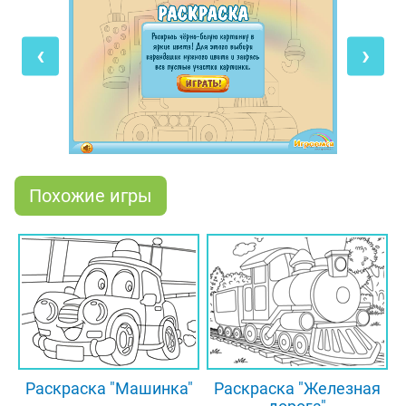
Сегодня кран, как всегда, собирался выехать
‹
›
на работу. Но вот беда! С его кузова почему-то
исчезли все краски, а ведь эта машина должна
быть заметной на стройплощадке. Подъёмному
крану срочно нужно помочь! Возьми волшебные
карандаши и раскрась картинку яркими цветами.
И тогда подъёмный кран сможет снова
отправиться на стройку, чтобы помогать людям
Похожие игры
строить дома.
Раскраска "Машинка"
Раскраска "Железная