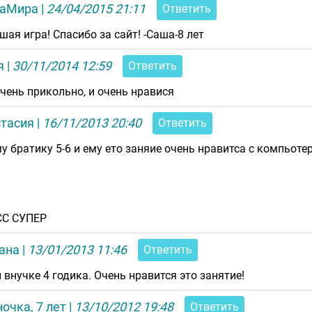
аМира
|
24/04/2015 21:11
Ответить
шая игра! Спасибо за сайт! -Саша-8 лет
я
|
30/11/2014 12:59
Ответить
очень прикольно, и очень нравися
стасия
|
16/11/2013 20:40
Ответить
у братику 5-6 и ему ето заняие очень нравитса с компьотер
СС СУПЕР
ана
|
13/01/2013 11:46
Ответить
 внучке 4 годика. Очень нравится это занятие!
очка, 7 лет
|
13/10/2012 19:48
Ответить