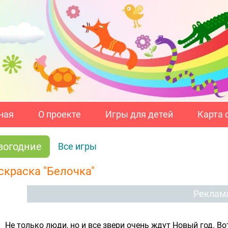
ная
О проекте
Игры для детей
Карта 
вогодние
Все игры
скраска "Белочка"
Реклам
Не только люди, но и все звери очень ждут Новый год. В