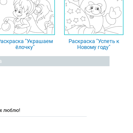
Раскраска "Украшаем
Раскраска "Успеть к
ёлочку"
Новому году"
а
их люблю!