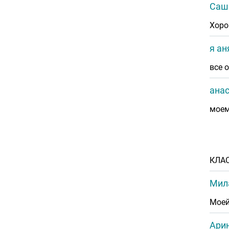
Саш
Хоро
я ан
все 
ана
моем
КЛА
Мил
Моей
Арин