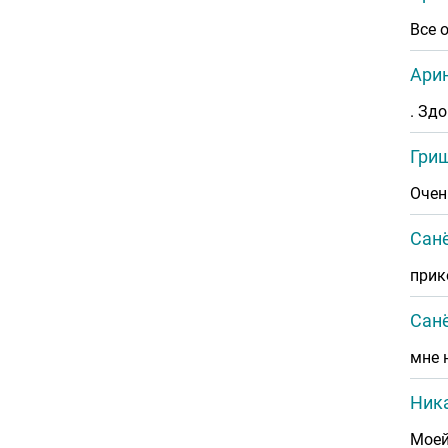
Все 
Арин
. Зд
Гриш
Очен
Сан
прик
Сан
мне 
Ника
Моей