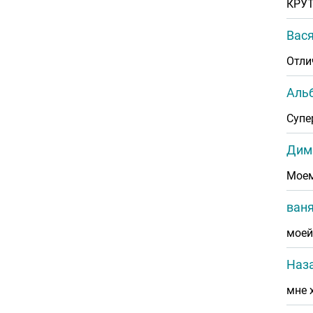
КРУТ
Вася
Отли
Аль
Супе
Дим
Моем
ван
моей
Наза
мне 