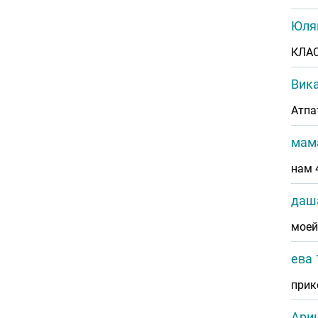
Юля
КЛАС
Вик
Атпа
мам
нам 
даш
моей
ева 
прик
Ари