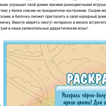
ишек украшает свой домик яркими разноцветными игрушка
тому у белки совсем не праздничное настроение. Скорее 
сками, и белочка сможет пригласить в свой нарядный доми
иничку. Вместе зверята смогут интересно и весело встретит
грай в наши увлекательные дидактические игры!