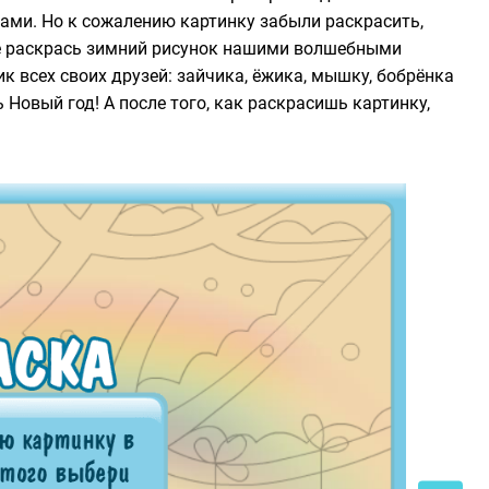
ми. Но к сожалению картинку забыли раскрасить,
же раскрась зимний рисунок нашими волшебными
к всех своих друзей: зайчика, ёжика, мышку, бобрёнка
ь Новый год! А после того, как раскрасишь картинку,