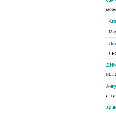
моем
Аг
Мое
Лю
Не 
ДИМ
ВСЁ 
Айгу
а я 
ари