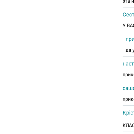
эта 
Сес
У ВА
пр
да 
наст
прик
саш
прик
Кріс
КЛА