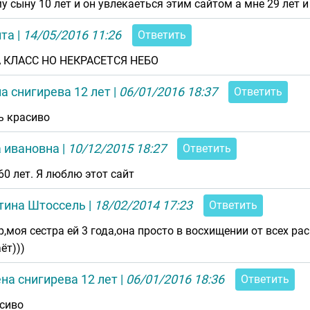
у сыну 10 лет и он увлекаеться этим сайтом а мне 29 лет 
ита
|
14/05/2016 11:26
Ответить
 КЛАСС НО НЕКРАСЕТСЯ НЕБО
а снигирева 12 лет
|
06/01/2016 18:37
Ответить
ь красиво
а ивановна
|
10/12/2015 18:27
Ответить
60 лет. Я люблю этот сайт
тина Штоссель
|
18/02/2014 17:23
Ответить
р,моя сестра ей 3 года,она просто в восхищении от всех ра
ёт)))
на снигирева 12 лет
|
06/01/2016 18:36
Ответить
сиво