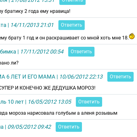
у братику 2 года ему нравица!
ата
|
14/11/2013 21:01
Ответить
му брату 1 год и он раскрашивает со мной хоть мне 18.
бимка
|
17/11/2012 00:54
Ответить
рано ли?
А 6 ЛЕТ И ЕГО МАМА
|
10/06/2012 22:13
Ответить
СУПЕР И КОНЕЧНО ЖЕ ДЕДУШКА МОРОЗ!
ль 10 лет
|
16/05/2012 13:05
Ответить
деда мороза нарисовала голубым а аленя розывым
на
|
09/05/2012 09:42
Ответить