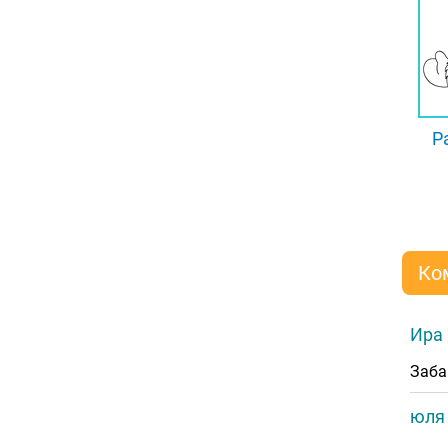
Р
Ко
Ира
Заба
юля