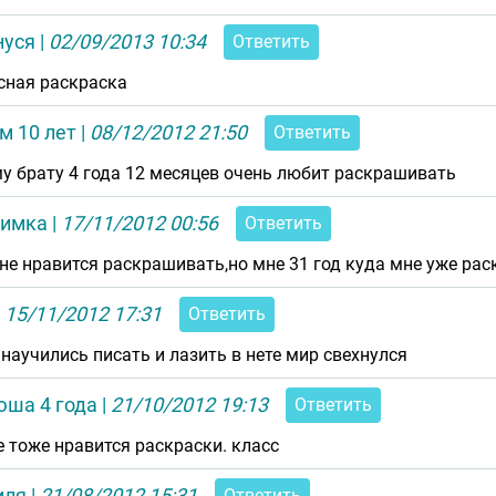
нуся
|
02/09/2013 10:34
Ответить
сная раскраска
м 10 лет
|
08/12/2012 21:50
Ответить
у брату 4 года 12 месяцев очень любит раскрашивать
имка
|
17/11/2012 00:56
Ответить
не нравится раскрашивать,но мне 31 год куда мне уже ра
|
15/11/2012 17:31
Ответить
 научились писать и лазить в нете мир свехнулся
юша 4 года
|
21/10/2012 19:13
Ответить
е тоже нравится раскраски. класс
иля
|
21/08/2012 15:31
Ответить