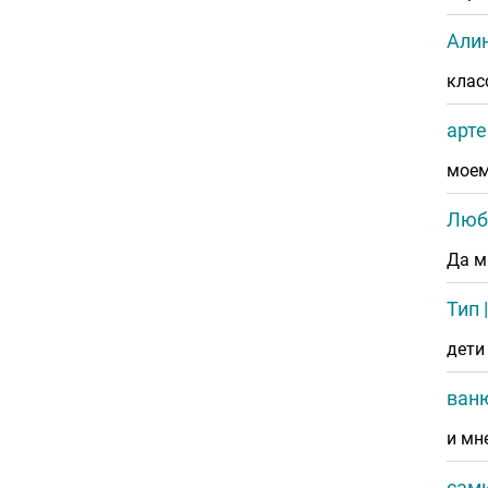
Али
клас
арте
моем
Люб
Да м
Тип
дети
ван
и мн
сам