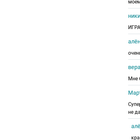
моем
ник
ИГРА
алён
очен
вер
Мне 
Мар
Супе
не да
алё
кра