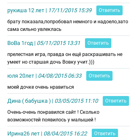
рукиша 12 лет
|
17/11/2015 15:39
Ответить
брату показала,попробовал немного и надоело,зато
сама сильно увлеклась
ВоВа 1год
|
05/11/2015 13:31
Ответить
прелестная игра, правда он ещё раскрашивать не
умеет но старшая дочь Вовку учит.)))
юля 20лет
|
04/08/2015 06:33
Ответить
моей дочке очень нравиться
Дина ( бабушка )
|
03/05/2015 11:10
Ответить
Очень-очень понравился сайт ! Сколько
возможностей появилось у малышей !
Ирина26 лет
|
08/04/2015 16:22
Ответить