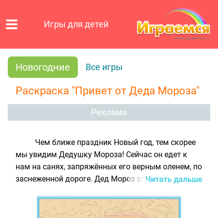
Игры для детей
Новогодние
Все игры
Раскраска "Привет от Деда Мороза"
Реклама
Чем ближе праздник Новый год, тем скорее
мы увидим Дедушку Мороза! Сейчас он едет к
нам на санях, запряжённых его верным оленем, по
заснеженной дороге. Дед Мороз везёт всем
Читать дальше
детишкам, которые хорошо себя вели в этом году,
самые лучшие и желанные подарки. Чтобы его
путь был весёлым и лёгким, раскрась нашу чёрно-