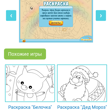
белую картинку в праздничные цвета! Выбирай
нужный цвет краски, а затем его оттенок, и
‹
›
раскрашивай по очереди каждый участок
раскраски. Ты можешь выбрать любые цвета,
какие только захочешь, ведь картинку всегда
можно перекрасить!
Похожие игры
Раскраска "Белочка"
Раскраска "Дед Мороз"