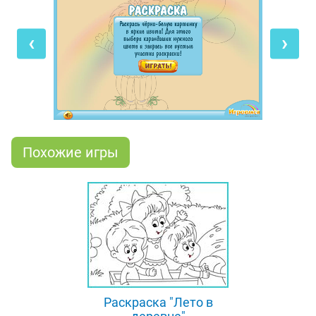
образе он не может. Раскрась клоуна, и он, своим
ярким видом, будет снова приносить всем
‹
›
радость! Для этого картинку не обязательно
распечатывать, можно её раскрашивать прямо у
нас на сайте! Просто выбирай нужный цвет краски
и щёлкай мышкой по картинке, а если не
понравится - перекрашивай в любые цвета снова
и снова!
Похожие игры
Раскраска "Лето в