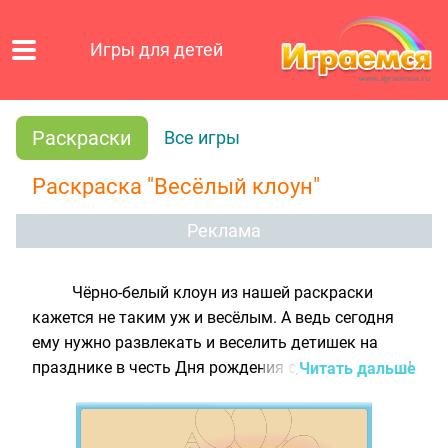
Игры для детей
Раскраски
Все игры
Раскраска "Весёлый клоун"
Реклама
Чёрно-белый клоун из нашей раскраски
кажется не таким уж и весёлым. А ведь сегодня
ему нужно развлекать и веселить детишек на
празднике в честь Дня рождения одного малыша!
Читать дальше
Специально для праздника клоун подготовил торт
со свечами и разноцветные воздушные шарики,
но появится на торжестве в таком бледном