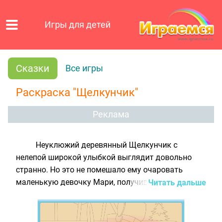
Игры для детей
Сказки
Все игры
Раскраска "Щелкунчик"
Реклама
Неуклюжий деревянный Щелкунчик с
нелепой широкой улыбкой выглядит довольно
странно. Но это не помешало ему очаровать
маленькую девочку Мари, получившую эту
Читать дальше
фигурку в подарок к Рождеству. Малышка играла
с ним до самой ночи, а с наступлением темноты в
комнате появилась целая армия мышей во главе