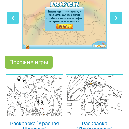
с грозным Королём. Щелкунчик превратился в
прекрасного принца и попытался отразить атаку.
‹
›
Врагов было очень много, и только смелость
Мари помогла герою победить мышиное войско.
Позже девочка пережила немало
приключений со своим любимым Щелкунчиком.
Когда она повзрослела, то вышла замуж за
расколдованного принца и стала королевой. А
Похожие игры
пока наш герой зачарован и притворяется
обычной игрушкой. Он немного грустит из-за того,
что вокруг сгустились чёрно-белые сумерки.
Поскорее раскрась картинку, чтобы мир вокруг
отважного Щелкунчика заиграл яркими красками
и время его освобождения приблизилось!
Раскраска "Красная
Раскраска