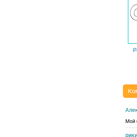
Р
Ко
Алек
Мой 
рик