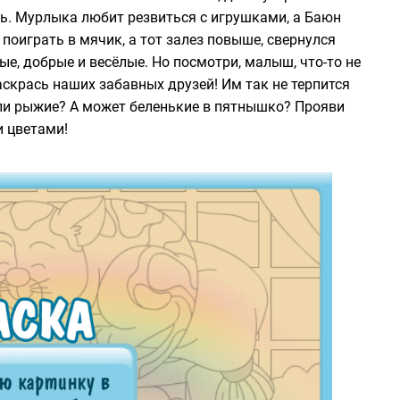
ть. Мурлыка любит резвиться с игрушками, а Баюн
 поиграть в мячик, а тот залез повыше, свернулся
е, добрые и весёлые. Но посмотри, малыш, что-то не
раскрась наших забавных друзей! Им так не терпится
или рыжие? А может беленькие в пятнышко? Прояви
 цветами!