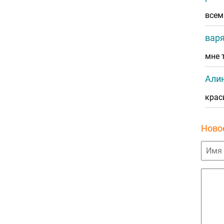
всем
вар
мне 
Алин
крас
Ново