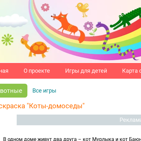
ная
О проекте
Игры для детей
Карта 
вотные
Все игры
скраска "Коты-домоседы"
Реклам
В одном доме живут два друга – кот Мурлыка и кот Баюн.