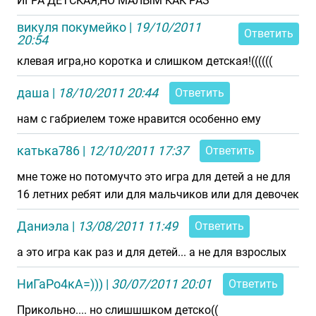
ИГРА ДЕТСКАЯ,НО МАЛЫМ КАК РАЗ
викуля покумейко
|
19/10/2011
Ответить
20:54
клевая игра,но коротка и слишком детская!((((((
даша
|
18/10/2011 20:44
Ответить
нам с габриелем тоже нравится особенно ему
катька786
|
12/10/2011 17:37
Ответить
мне тоже но потомучто это игра для детей а не для
16 летних ребят или для мальчиков или для девочек
Даниэла
|
13/08/2011 11:49
Ответить
а это игра как раз и для детей... а не для взрослых
НиГаРо4кА=)))
|
30/07/2011 20:01
Ответить
Прикольно.... но слишшшком детско((