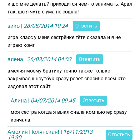
и шо мне делать? приходится чем-то занимать. Арал
так, шо я чуть с ума не сошла!
зико
|
28/08/2014 19:24
Ответить
игра класс у меня сестрёнке тётя сказала и я не
играю комп
алена
|
26/03/2014 04:03
Ответить
амелия моему братику точно также только
закрываеш ноутбук сразу ревет спасибо всем кто
издовал этот сайт
Алина
|
04/07/2014 09:45
Ответить
моя сестра когда я выключала компьютер сразу
кричала
Амелия Полянская!
|
16/11/2013
Ответить
19:30