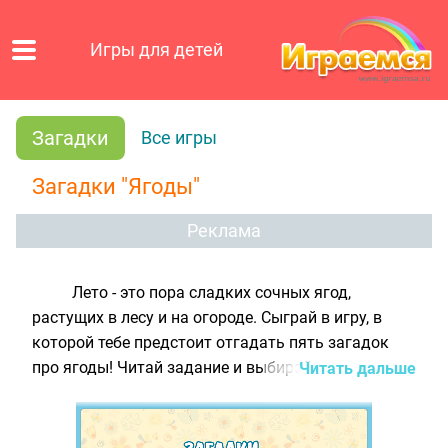
Игры для детей
Загадки
Все игры
Загадки "Ягоды"
Реклама
Лето - это пора сладких сочных ягод,
растущих в лесу и на огороде. Сыграй в игру, в
которой тебе предстоит отгадать пять
загадок
про ягоды
! Читай задание и выбирай картинку с
Читать дальше
той ягодкой, которая является ответом на
поставленный вопрос. Если ответишь правильно,
щёлкай мышкой на зелёную стрелку и переходи к