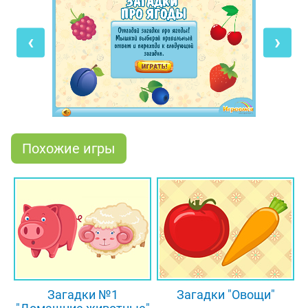
следующей загадке. Будь внимателен, ведь
многие ягоды очень похожи друг на друга по
‹
›
форме, размеру и даже цвету! Поэтому, чтобы
правильно отвечать на вопросы, нужно знать ещё
и вкус спелых ягодок, и то, как они выглядят
изнутри.
Похожие игры
Загадки №1
Загадки "Овощи"