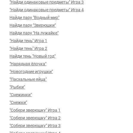
"Найди одинаковые предметы" Игра 3
"Найди одинаковые предметы" Игра 4
Найди пару "Водный мир"
Найди пару "Зверюшки"
Найди пару "На лужайке"
"Найди тень" Игра 1
"Найди тень" Игра 2
Найди тень "Новый год"
"Нарядная ёлочка"
"Новогодние игрушки"
"Пасхальные яйца"
"Рыбки"
"Снежинки"
"Снежки"
"Собери зверюшку" Игра 1
"Собери зверюшку" Игра 2
"Собери зверюшку" Игра 3