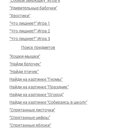
"Собери зверюшку" Игра 4
"Удивительные бабочки"
"Хвостики"
"Что лишнее?" Игра 1
"Что лишнее?" Игра 2
"Что лишнее?" Игра 3
Поиск предметов
"Кошки-мышки"
"Найди белочек"
"Найди птичек"
Найди на картинке "Гномы"
Найди на картинке "Праздник"
Найди на картинке "Огород"
Найди на картинке "Собираясь в школу"
"Спрятанные листочки"
"Спрятанные цифры"
"Спрятанные яблоки"