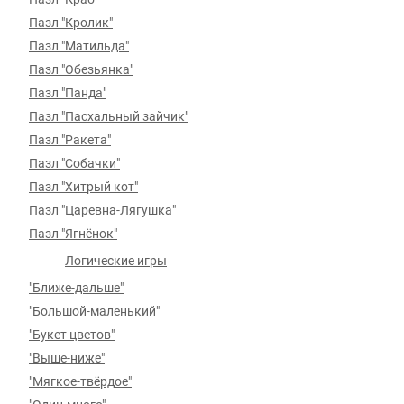
Пазл "Кролик"
Пазл "Матильда"
Пазл "Обезьянка"
Пазл "Панда"
Пазл "Пасхальный зайчик"
Пазл "Ракета"
Пазл "Собачки"
Пазл "Хитрый кот"
Пазл "Царевна-Лягушка"
Пазл "Ягнёнок"
Логические игры
"Ближе-дальше"
"Большой-маленький"
"Букет цветов"
"Выше-ниже"
"Мягкое-твёрдое"