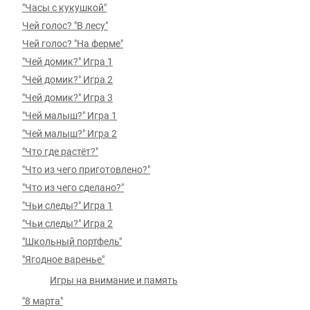
"Часы с кукушкой"
Чей голос? "В лесу"
Чей голос? "На ферме"
"Чей домик?" Игра 1
"Чей домик?" Игра 2
"Чей домик?" Игра 3
"Чей малыш?" Игра 1
"Чей малыш?" Игра 2
"Что где растёт?"
"Что из чего приготовлено?"
"Что из чего сделано?"
"Чьи следы?" Игра 1
"Чьи следы?" Игра 2
"Школьный портфель"
"Ягодное варенье"
Игры на внимание и память
"8 марта"