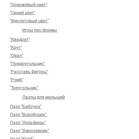
"Оранжевый цвет"
"Синий цвет"
"Фиолетовый цвет"
Игры про формы
"Квадрат"
"Круг"
"Овал"
"Прямоугольник"
"Расставь фигуры"
"Ромб"
"Треугольник"
Пазлы для малышей
Пазл "Бабочка"
Пазл "Воробушек"
Пазл "Дельфины"
Пазл "Динозаврик"
Пазл "Краб"