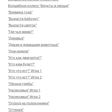
Волшебное колесо "Фрукты и овощи"
"Времена года"
"Вырасти бабочку"
"Вырасти цветок"
"Где чья мама?"
"Деревья"
"Дикие и домашние животные"
"Дни недели"
"Кто как двигается?"
"Кто кем будет?"
"Кто что ест?" Игра 1
"Кто что ест?" Игра 2
"Лесные грибы"
"Насекомые" Игра 1
"Насекомые" Игра 2
"Огород на подоконнике"
"Оттенки"