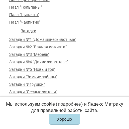
Пазл "Тюльпаны"
Пазл "Цыплята"
Пазл "Чаепитие"
Загадки
Загадки №1 "Домашние животные"
Загадки №2 "Ванная комната"
Загадки №3 "Мебель"
Загадки №4 "Дикие животные"
Загадки №5 "Новый год"
Загадки "Зимние забавы"
Загадки "Игрушки"
Загадки "Лесные жители"
Загадки "Лето"
Мы используем cookie (
подробнее
) и Яндекс Метрику
Загадки "Овощи"
для правильной работы сайта.
Загадки "Посуда"
Хорошо
Загадки "Про школу"