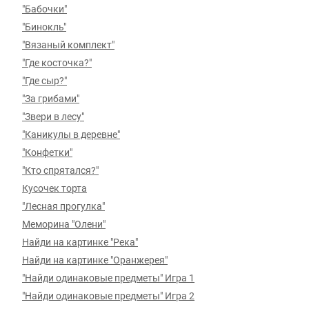
"Бабочки"
"Бинокль"
"Вязаный комплект"
"Где косточка?"
"Где сыр?"
"За грибами"
"Звери в лесу"
"Каникулы в деревне"
"Конфетки"
"Кто спрятался?"
Кусочек торта
"Лесная прогулка"
Меморина "Олени"
Найди на картинке "Река"
Найди на картинке "Оранжерея"
"Найди одинаковые предметы" Игра 1
"Найди одинаковые предметы" Игра 2