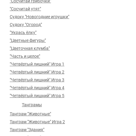
"Сосчитай грибочки"
"Сосчитай утят"
Судоку "Новогодние игрушки"
Судоку "Огород"
"Укрась ёлку"
"Цветные фигуры"
"Цветочная клумба"
"Часть и целое"
"Четвёртый лишний" Игра 1
"Четвёртый лишний" Игра 2
"Четвёртый лишний" Игра 3
"Четвёртый лишний" Игра 4
"Четвёртый лишний" Игра 5
Танграмы
Танграм "Животные"
Танграм "Животные" Игра 2
Танграм "Здания"